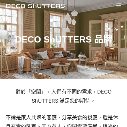
跳
選
至
單
主
要
DECO ShUTTERS 品牌
內
容
對於「空間」，人們有不同的需求，DECO
ShUTTERS 滿足您的期待。
不論是家人共聚的客廳、分享美食的餐廳，還是休
息充電的臥室。因為有人，空間需要溝通，與光的