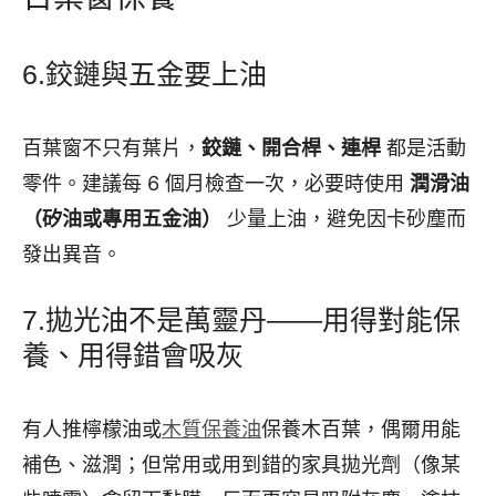
6.鉸鏈與五金要上油
百葉窗不只有葉片，
鉸鏈、開合桿、連桿
都是活動
零件。建議每 6 個月檢查一次，必要時使用
潤滑油
（矽油或專用五金油）
少量上油，避免因卡砂塵而
發出異音。
7.拋光油不是萬靈丹——用得對能保
養、用得錯會吸灰
有人推檸檬油或
木質保養油
保養木百葉，偶爾用能
補色、滋潤；但常用或用到錯的家具拋光劑（像某