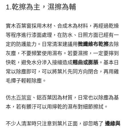
1.乾擦為主，濕擦為輔
實木百葉窗採用木材、合成木為材料，再經過乾燥
等程序進行漆面處理，在防水、日照方面已經有一
定的防護能力。日常清潔建議用
微纖維布乾擦
去除
灰塵，不要頻繁使用濕布。若要濕擦，一定要擰到
快乾，避免水分滲入接縫造成
翹曲或膨脹
。基本日
常以除塵即可，可以將葉片先同方向閉合，再用雞
毛撢子輕輕除塵。
仿
木百葉窗
、鋁百葉因為材質，日常也以除塵為基
本，若有髒汙可以用擰乾的濕布對細節擦拭。
不少人清潔時只注意到葉片正面，卻忽略了
邊緣與