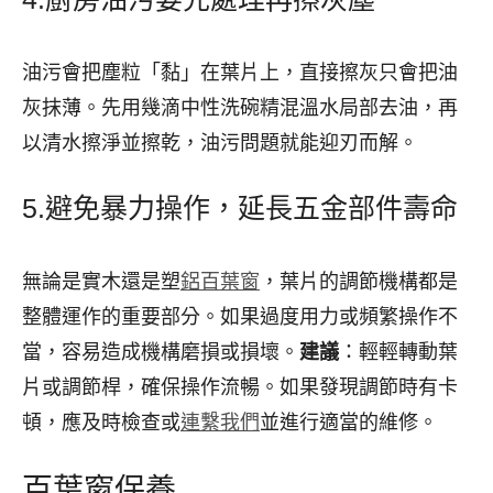
油污會把塵粒「黏」在葉片上，直接擦灰只會把油
灰抹薄。先用幾滴中性洗碗精混溫水局部去油，再
以清水擦淨並擦乾，油污問題就能迎刃而解。
5.避免暴力操作，延長五金部件壽命
無論是實木還是塑
鋁百葉窗
，葉片的調節機構都是
整體運作的重要部分。如果過度用力或頻繁操作不
當，容易造成機構磨損或損壞。
建議
：輕輕轉動葉
片或調節桿，確保操作流暢。如果發現調節時有卡
頓，應及時檢查或
連繫我們
並進行適當的維修。
百葉窗保養