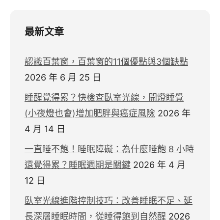
最新文章
認識百葉窗，百葉窗的11個優點與3個缺點
2026 年 6 月 25 日
睡醒覺得累？快檢查臥室光線，開燈睡覺
(小夜燈也會)增加肥胖與癌症風險
2026 年
4 月 14 日
一直睡不飽！睡眠障礙：為什麼睡飽 8 小時
還覺得累？睡眠週期是關鍵
2026 年 4 月
12 日
臥室光線進階控制技巧：改善睡眠不足、延
長深層睡眠時間，從睡得飽到自然醒
2026