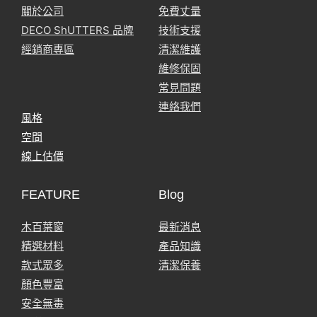
ABOUT
SERVICE
關於公司
免費丈量
DECO ShUTTERS 品牌
技術支援
經銷商專區
清潔維護
維修保固
常見問題
連絡我們
風格
空間
線上估價
FEATURE
Blog
木百葉窗
最新消息
精選材料
產品知識
款式眾多
清潔保養
顏色豐富