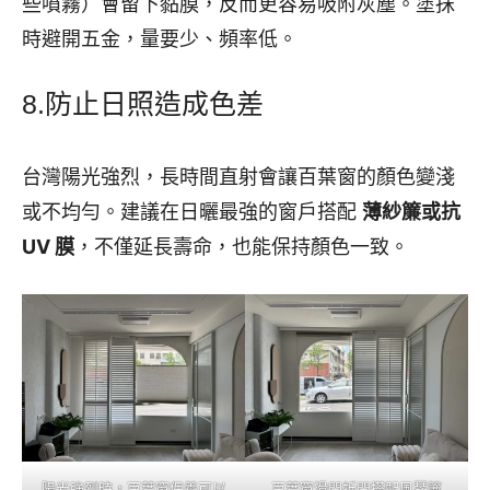
些噴霧）會留下黏膜，反而更容易吸附灰塵。塗抹
時避開五金，量要少、頻率低。
8.防止日照造成色差
台灣陽光強烈，長時間直射會讓百葉窗的顏色變淺
或不均勻。建議在日曬最強的窗戶搭配
薄紗簾或抗
UV 膜
，不僅延長壽命，也能保持顏色一致。
陽光強烈時，百葉窗保養可以
百葉窗滑門折門搭配風琴簾