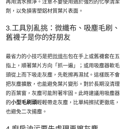
再用清水擦淨。注意不要使用過於強烈的化學清潔
劑，以免損害塑鋁材質葉片表面。
3.工具別亂挑：微纖布、吸塵毛刷、
舊襪子是你的好朋友
最省力的小技巧是把
微纖布
包在手上或舊襪套在五
指上，順著葉片方向「抓一遍」；或用吸塵器軟毛
頭從上而下吸走灰塵，先乾擦再濕拭。這樣既不會
把灰塵擴散，也能避免葉片變形。對於長期沒清理
的百葉窗，灰塵可能附著牢固。此時建議用吸塵器
的
小型毛刷頭
輕輕帶走灰塵，比單純擦拭更徹底，
也避免二次揚塵。
4.廚房油污要先處理再擦灰塵