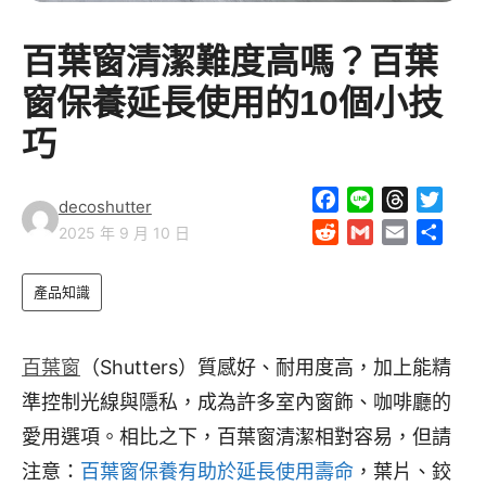
百葉窗清潔難度高嗎？百葉
窗保養延長使用的10個小技
巧
F
L
T
T
decoshutter
a
i
h
w
R
G
E
S
2025 年 9 月 10 日
c
n
r
i
e
m
m
h
e
e
e
t
d
a
a
a
產品知識
b
a
t
d
i
i
r
o
d
e
i
l
l
e
o
s
r
t
百葉窗
（Shutters）質感好、耐用度高，加上能精
k
準控制光線與隱私，成為許多室內窗飾、咖啡廳的
愛用選項。相比之下，百葉窗清潔相對容易，但請
注意：
百葉窗保養有助於延長使用壽命
，葉片、鉸