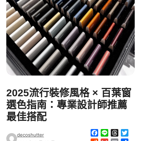
2025流行裝修風格 × 百葉窗
選色指南：專業設計師推薦
最佳搭配
F
L
T
T
decoshutter
a
i
h
w