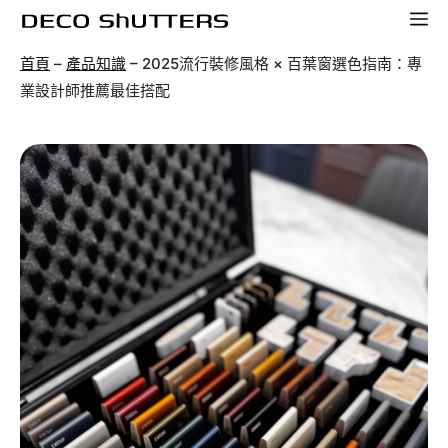
跳
選
至
單
首頁
–
產品知識
–
2025流行裝修風格 × 百葉窗選色指南：專
主
業設計師推薦最佳搭配
要
內
容