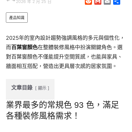
R
G
E
S
2026 年 2 月 25 日
c
n
r
i
e
m
m
h
e
e
e
t
d
a
a
a
產品知識
b
a
t
d
i
i
r
o
d
e
i
l
l
e
o
s
r
t
2025年的室內設計趨勢強調風格的多元與個性化，
k
而
百葉窗顏色
在整體裝修風格中扮演關鍵角色。選
對百葉窗顏色不僅能提升空間質感，也能與家具、
牆面相互搭配，營造出更具層次感的居家氛圍。
文章目錄
顯示
業界最多的常規色 93 色，滿足
各種裝修風格需求！