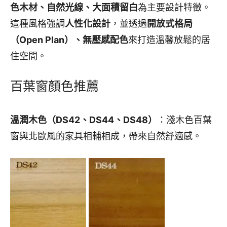
色木材、自然光線、大面積留白
為主要設計特徵。
這種風格強調
人性化設計
，並透過
開放式格局
（Open Plan）、無壓感配色
來打造溫馨放鬆的居
住空間。
百葉窗顏色推薦
溫潤木色（DS42、DS44、DS48）
：淺木色百葉
窗與北歐風的家具相輔相成，帶來自然舒適感。