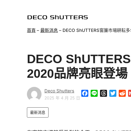
跳
至
主
首頁
–
最新消息
–
DECO ShUTTERS窗簾市場耕耘
要
內
容
DECO ShUTT
2020品牌亮眼登場
Deco Shutters
F
L
T
T
R
2025 年 4 月 25 日
a
i
h
w
e
c
n
r
i
d
最新消息
e
e
e
t
d
b
a
t
i
o
d
e
t