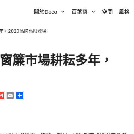
關於Deco
百葉窗
空間
風格
多年，2020品牌亮眼登場
ERS窗簾市場耕耘多年，
G
E
S
m
m
h
a
a
a
i
i
r
l
l
e