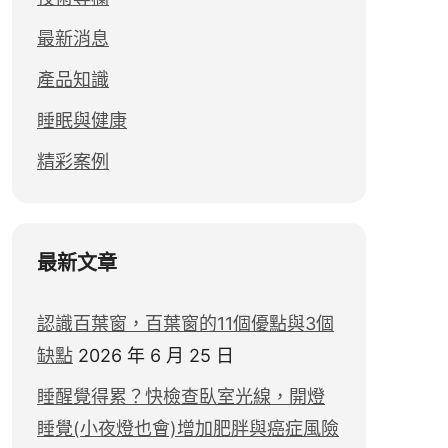
最新消息
產品知識
睡眠與健康
精彩案例
最新文章
認識百葉窗，百葉窗的11個優點與3個
缺點
2026 年 6 月 25 日
睡醒覺得累？快檢查臥室光線，開燈
睡覺(小夜燈也會)增加肥胖與癌症風險