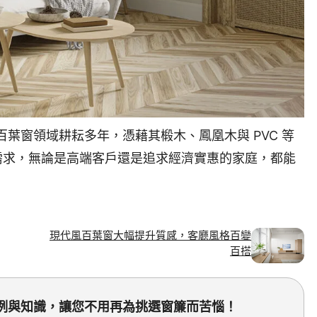
們，在百葉窗領域耕耘多年，憑藉其椴木、鳳凰木與 PVC 等
需求，無論是高端客戶還是追求經濟實惠的家庭，都能
現代風百葉窗大幅提升質感，客廳風格百變
百搭
簾案例與知識，讓您不用再為挑選窗簾而苦惱！