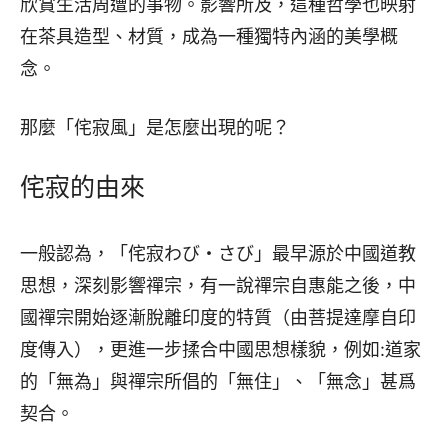
欣賞生活周遭的事物。影響所及，這種哲學也映射
在茶具造型、材質，成為一種獨特內涵的美學概
念。
那麼「侘寂風」是怎麼出現的呢？
侘寂的由來
一般認為，「侘寂わび・さび」最早源於中國道教
思想，深刻影響禪宗，有一說禪宗自惠能之後，中
國禪宗開始逐漸脫離印度的特質（由菩提達摩自印
度傳入），更進一步揉合中國思想樣貌，例如:道家
的「無為」與禪宗所倡的「無住」、「無念」甚爲
契合。