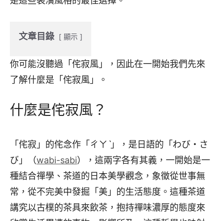
是這些裝潢風格的最佳選擇。
文章目錄
顯示
你可能沒聽過「侘寂風」，因此在一開始我們先來
了解什麼是「侘寂風」。
什麼是侘寂風？
「侘寂」的侘念作「ㄔㄚˋ」，是日語的「わび・さ
び」（
wabi-sabi
），這兩字各有其義，一開始是一
種結合禪學、茶道的日本美學觀念，象徵從世事無
常，從不完美中發掘「美」的生活態度。這種茶道
講究以古樸的茶具來飲茶，抱持禪味濃厚的態度來