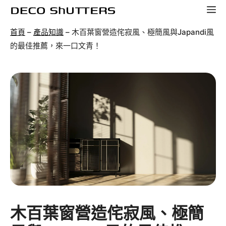
跳
選
至
單
首頁
–
產品知識
–
木百葉窗營造侘寂風、極簡風與Japandi風
主
的最佳推薦，來一口文青！
要
內
容
木百葉窗營造侘寂風、極簡