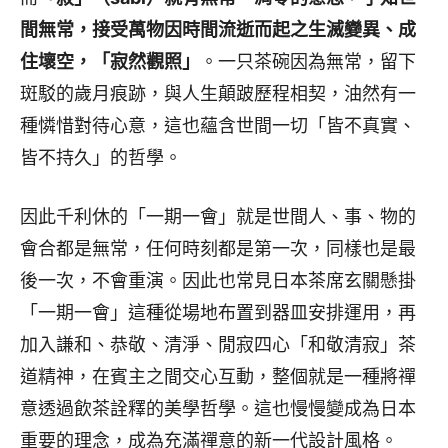
間無常，接受萬物因時間流逝而起之生滅變異、成
住壞空，「寂然觀照」
。一只茶碗因為無常，留下
斑駁的歲月痕跡，與人生顛跛歷程相契，油然有一
種憐惜對待心意，這也蘊含世間一切「皆不真實、
皆不持久」的哲學。
因此千利休的「一期一會」就是世間人、事、物的
會合都是無常，任何時刻都是第一次，同樣也是最
後一次，不會重演。因此也常見日本茶席玄關懸掛
「一期一會」這種從場地布置到器皿安排運用，再
加入謙和、恭敬、清淨、閒寂四心「和敬清寂」茶
道精神，在賓主之間交心互動，整個就是一種將禪
意透過飲茶詮釋的美學哲學。這也慢慢變成為日本
重要的理念，成為充滿禪意的新一代設計風格。