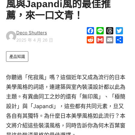
風與Japandi風的最佳推
薦，來一口文青！
F
L
T
T
Deco Shutters
a
i
h
w
R
G
E
S
2025 年 4 月 26 日
c
n
r
i
e
m
m
h
e
e
e
t
d
a
a
a
產品知識
b
a
t
d
i
i
r
o
d
e
i
l
l
e
o
s
r
t
你聽過「侘寂風」嗎？這個近年又成為流行的日本
k
美學風格的詞語，連建築與室內裝潢設計都以此為
主題。有異曲同工之妙的還有「無印風」、「極簡
設計」與「Japandi」，這些都有共同元素，旦又
各自有其獨特。為什麼日本美學風格如此流行？本
文將介紹這些裝潢風格，同時告訴你為何木百葉窗