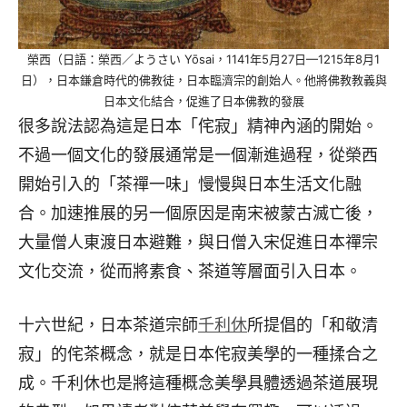
榮西（日語：榮西／ようさい Yōsai，1141年5月27日—1215年8月1
日），日本鎌倉時代的佛教徒，日本臨濟宗的創始人。他將佛教教義與
日本文化結合，促進了日本佛教的發展
很多說法認為這是日本「侘寂」精神內涵的開始。
不過一個文化的發展通常是一個漸進過程，從榮西
開始引入的「茶禪一味」慢慢與日本生活文化融
合。加速推展的另一個原因是南宋被蒙古滅亡後，
大量僧人東渡日本避難，與日僧入宋促進日本禪宗
文化交流，從而將素食、茶道等層面引入日本。
十六世紀，日本茶道宗師
千利休
所提倡的「和敬清
寂」的侘茶概念，就是日本侘寂美學的一種揉合之
成。千利休也是將這種概念美學具體透過茶道展現