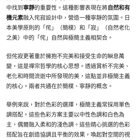
中找到
寧靜
的重要性。這種影響表現在將
自然和有
機元素
融入侘寂設計中，營造一種寧靜的氛圍。日
本美學原則的「侘」（簡樸）和「寂」（自然老化
之美）中的「侘」自然與極簡主義相契合。
但侘寂更著重於擁抱不完美和接受生命的瞬息萬
變，這是禪宗哲學的核心思想。透過賞析不完美、
老化和時間流逝中所發現的美，這點並非極簡主義
的核心。兩者共通在於簡樸、寧靜的概念。
舉例來說，對於色彩的選擇，極簡主義常採用單色
調搭配。這些色彩方案主要以中性色調和白色為
主，偶爾融入柔和的淺色調。這些精心挑選的色彩
搭配旨在創造協調且平衡的效果，喚起對空間的視