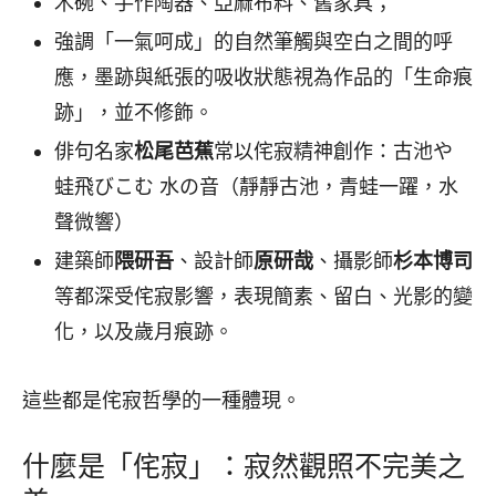
木碗、手作陶器、亞麻布料、舊家具；
強調「一氣呵成」的自然筆觸與空白之間的呼
應，墨跡與紙張的吸收狀態視為作品的「生命痕
跡」，並不修飾。
俳句名家
松尾芭蕉
常以侘寂精神創作：古池や
蛙飛びこむ 水の音（靜靜古池，青蛙一躍，水
聲微響）
建築師
隈研吾
、設計師
原研哉
、攝影師
杉本博司
等都深受侘寂影響，表現簡素、留白、光影的變
化，以及歲月痕跡。
這些都是侘寂哲學的一種體現。
什麼是「侘寂」：寂然觀照不完美之