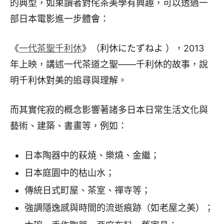
的典型，如果讀者對侘茶美學有興趣，可以透過一
部日本電影進一步體會：
《
一代茶聖千利休
》（利休にたずねよ ），2013
年上映，講述一代茶道之聖——千利休的故事，說
明千利休對美的追尋與理解。
而其實侘寂的概念影響著諸多日本日常生活文化與
藝術、建築、書畫等，例如：
日本陶器中的萩焼、樂燒、金繼；
日本庭園中的枯山水；
傳統日式町屋、茶室、禪寺等；
強調隱逸感與時間的流逝痕跡（如老屋之美）；