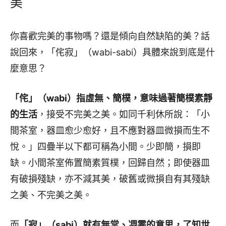
美
你喜歡完美的事物嗎？還是傾向自然缺陷的美？話
說回來，「侘寂」（wabi-sabi）具體來說到底是什
麼意思？
「侘」（wabi）指虛無、簡樸，意味過著簡樸素靜
的生活
，接受不完美之美。如同千利休所說：「小
間茶室，器皿愈少愈好，且不應對器皿微損而生不
悅。」四疊半以下都可稱為小間。少即簡，損即
缺。小間茶室佈置簡素質樸，回歸自然；即使器皿
有破損殘缺，亦不減其美，破舊或微損自有其殘缺
之美、不完美之美。
而
「寂」（sabi）就有無常、凋零的意思，了知世