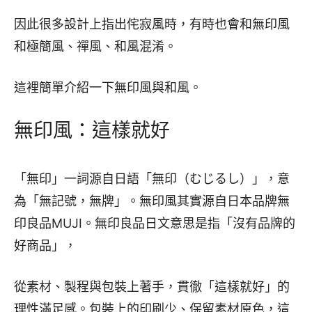
因此很多設計上指出侘寂風時，有時也會和無印風
和極簡風、禪風、和風混淆。
這裡簡單介紹一下無印風與和風。
無印風：這樣就好
「無印」一詞源自日語「無印（むじるし）」，意
為「無記號，無牌」。無印風其實源自日本品牌無
印良品MUJI。無印良品日文意思是指「沒有品牌的
好商品」，
從素材、製程與包裝上著手，貫徹「這樣就好」的
理性滿足感。包裝上的印刷少、保留素材原色，這