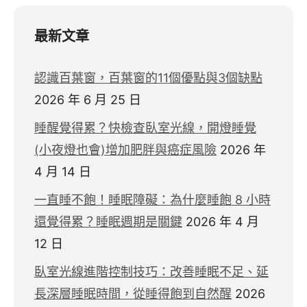
最新文章
認識百葉窗，百葉窗的11個優點與3個缺點
2026 年 6 月 25 日
睡醒覺得累？快檢查臥室光線，開燈睡覺
(小夜燈也會)增加肥胖與癌症風險
2026 年
4 月 14 日
一直睡不飽！睡眠障礙：為什麼睡飽 8 小時
還覺得累？睡眠週期是關鍵
2026 年 4 月
12 日
臥室光線進階控制技巧：改善睡眠不足、延
長深層睡眠時間，從睡得飽到自然醒
2026