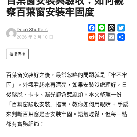
百葉窗安裝與驗收：如何觀
察百葉窗安裝牢固度
F
L
T
T
Deco Shutters
a
i
h
w
R
G
E
S
2026 年 2 月 10 日
c
n
r
i
e
m
m
h
e
e
e
t
d
a
a
a
技術專欄
b
a
t
d
i
i
r
o
d
e
i
l
l
e
o
s
r
t
百葉窗安裝好之後，最常忽略的問題就是「牢不牢
k
固」。外觀看起來再漂亮，如果安裝沒處理好，日
後鬆脫、卡卡、漏光都會惹麻煩。本文整理一份
「百葉窗驗收安裝」指南，教你如何用眼睛 + 手感
來判斷百葉窗是否安裝牢固。語氣輕鬆，但每一點
都有實務細節：