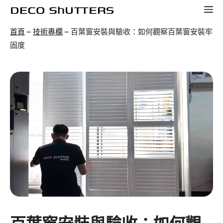
跳
選
至
單
首頁
–
技術專欄
–
百葉窗安裝與驗收：如何觀察百葉窗安裝牢
主
固度
要
內
容