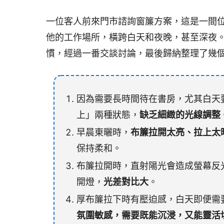
一位客人前來門市諮詢窗簾方案，這是一間
他的工作場所，橫跨白天和夜晚，甚至深夜
慣，經過一番交談討論，最後歸納整理了幾
因為需要長時間待在書房，尤其白天要
上」兩種狀態，
缺乏細緻的光線調整
早晨東曬時，
布簾拉開太亮、拉上太
保持柔和。
布簾拉開時，直射陽光會造成螢幕反
開燈，
光差對比大
。
厚布簾拉下時有壓迫感，白天即便需
氛圍敏感，需要既能沉浸，又能靈活