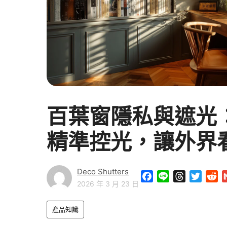
百葉窗隱私與遮光
精準控光，讓外界
Deco Shutters
F
L
T
T
R
2026 年 3 月 23 日
a
i
h
w
e
c
n
r
i
d
產品知識
e
e
e
t
d
b
a
t
i