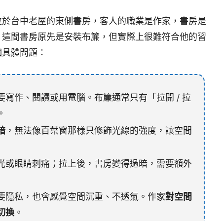
位於台中老屋的東側書房，客人的職業是作家，書房是
。這間書房原先是安裝布簾，但實際上很難符合他的習
個具體問題：
寫作、閱讀或用電腦。布簾通常只有「拉開 / 拉
。
暗
，無法像百葉窗那樣只修飾光線的強度，讓空間
光或眼睛刺痛；拉上後，書房變得過暗，需要額外
要隱私，也會感覺空間沉重、不透氣。作家
對空間
切換
。