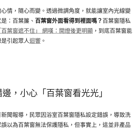
的心情，隨心而變。透過微調角度，就能讓室內光線變
就是：百葉簾、
百葉窗外面看得到裡面嗎？
百葉窗隱私
百葉窗遮不住」 網嘆：開燈後更明顯
，到底百葉窗能
總是引起眾人
迴響
。
錯邊，小心「百葉窗看光光」
有新聞報導，民眾因浴室百葉窗隱私設定錯誤，導致洗
眾誤以為百葉窗無法保護隱私，但事實上，這並非產品