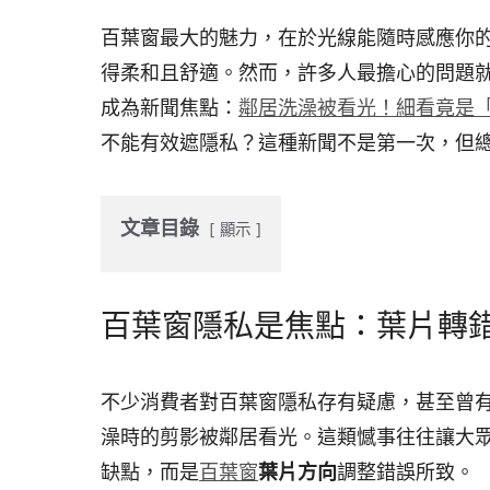
o
d
e
t
百葉窗最大的魅力，在於光線能隨時感應你
o
s
r
得柔和且舒適。然而，許多人最擔心的問題
k
成為新聞焦點：
鄰居洗澡被看光！細看竟是「
不能有效遮隱私？這種新聞不是第一次，但
文章目錄
顯示
百葉窗隱私是焦點：葉片轉
不少消費者對百葉窗隱私存有疑慮，甚至曾
澡時的剪影被鄰居看光。這類憾事往往讓大
缺點，而是
百葉窗
葉片方向
調整錯誤所致。