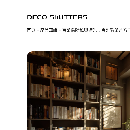
跳
至
主
首頁
–
產品知識
–
百葉窗隱私與遮光：百葉窗葉片方
要
內
容