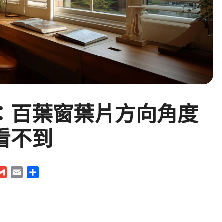
：百葉窗葉片方向角度
看不到
G
E
S
m
m
h
a
a
a
i
i
r
l
l
e