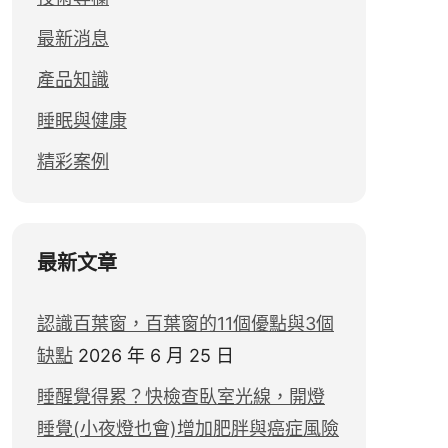
最新消息
產品知識
睡眠與健康
精彩案例
最新文章
認識百葉窗，百葉窗的11個優點與3個
缺點
2026 年 6 月 25 日
睡醒覺得累？快檢查臥室光線，開燈
睡覺(小夜燈也會)增加肥胖與癌症風險