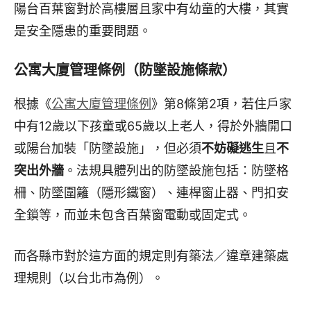
陽台百葉窗對於高樓層且家中有幼童的大樓，其實
是安全隱患的重要問題。
公寓大廈管理條例（防墜設施條款）
根據《
公寓大廈管理條例
》第8條第2項，若住戶家
中有12歲以下孩童或65歲以上老人，得於外牆開口
或陽台加裝「防墜設施」，但必須
不妨礙逃生
且
不
突出外牆
。法規具體列出的防墜設施包括：防墜格
柵、防墜圍籬（隱形鐵窗）、連桿窗止器、門扣安
全鎖等，而並未包含百葉窗電動或固定式。
而各縣市對於這方面的規定則有築法／違章建築處
理規則（以台北市為例）。