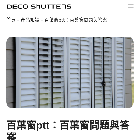
跳
選
至
單
首頁
–
產品知識
–
百葉窗ptt：百葉窗問題與答案
主
要
內
容
百葉窗ptt：百葉窗問題與答
案