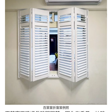
百葉窗折窗案例照