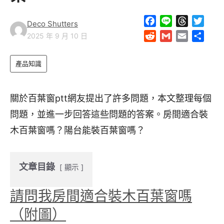
F
L
T
T
Deco Shutters
a
i
h
w
R
G
E
S
2025 年 9 月 10 日
c
n
r
i
e
m
m
h
e
e
e
t
d
a
a
a
產品知識
b
a
t
d
i
i
r
o
d
e
i
l
l
e
o
s
r
t
關於百葉窗ptt網友提出了許多問題，本文整理每個
k
問題，並進一步回答這些問題的答案。房間適合裝
木百葉窗嗎？陽台能裝百葉窗嗎？
文章目錄
顯示
請問我房間適合裝木百葉窗嗎
（附圖）