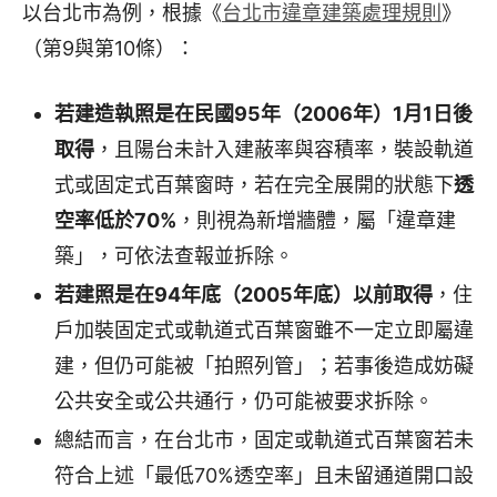
以台北市為例，根據《
台北市違章建築處理規則
》
（第9與第10條）：
若建造執照是在民國95年（2006年）1月1日後
取得
，且陽台未計入建蔽率與容積率，裝設軌道
式或固定式百葉窗時，若在完全展開的狀態下
透
空率低於70%
，則視為新增牆體，屬「違章建
築」，可依法查報並拆除。
若建照是在94年底（2005年底）以前取得
，住
戶加裝固定式或軌道式百葉窗雖不一定立即屬違
建，但仍可能被「拍照列管」；若事後造成妨礙
公共安全或公共通行，仍可能被要求拆除。
總結而言，在台北市，固定或軌道式百葉窗若未
符合上述「最低70%透空率」且未留通道開口設