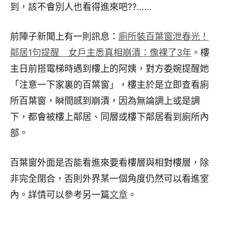
到，該不會別人也看得進來吧??……
前陣子新聞上有一則訊息：
廁所裝百葉窗泄春光！
鄰居1句提醒 女戶主悉真相崩潰：像裸了3年
。樓
主日前搭電梯時遇到樓上的阿姨，對方委婉提醒她
「注意一下家裏的百葉窗」，樓主於是立即查看廁
所百葉窗，瞬間感到崩潰，因為無論調上或是調
下，都會被樓上鄰居、同層或樓下鄰居看到廁所內
部。
百葉窗外面是否能看進來要看樓層與相對樓層，除
非完全閉合，否則外界某一個角度仍然可以看進室
內。詳情可以參考另一篇
文章
。