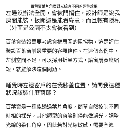
百葉窗葉片角度對光線有不同的調整效果
左邊沒辦法全開，會被門擋住，設計師是說我
房間能裝，扳開還是能看綠意，而且較有隱私
（外面是公園不太會被看到）
百葉窗裝設需要考慮窗框周圍的阻擋物，這是評估
裝設百葉窗前最重要的客觀條件。在這個案例中，
左側空間不足，可以採用折疊方式，讓窗扇寬度縮
短，就能解決這個問題。
睡覺時左邊窗戶約在我膝蓋位置，請問我這種
狀況該裝什麼窗簾？
百葉窗是一種能透過葉片角度，簡單自然控制不同
時相的採光，其他類型的窗簾則僅能做濾光，調整
光線的柔化角度，因此若對光線敏感，需要全遮