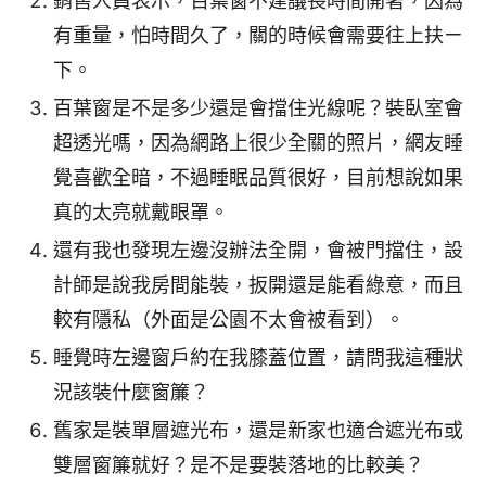
銷售人員表示，百葉窗不建議長時間開著，因為
有重量，怕時間久了，關的時候會需要往上扶ㄧ
下。
百葉窗是不是多少還是會擋住光線呢？裝臥室會
超透光嗎，因為網路上很少全關的照片，網友睡
覺喜歡全暗，不過睡眠品質很好，目前想說如果
真的太亮就戴眼罩。
還有我也發現左邊沒辦法全開，會被門擋住，設
計師是說我房間能裝，扳開還是能看綠意，而且
較有隱私（外面是公園不太會被看到）。
睡覺時左邊窗戶約在我膝蓋位置，請問我這種狀
況該裝什麼窗簾？
舊家是裝單層遮光布，還是新家也適合遮光布或
雙層窗簾就好？是不是要裝落地的比較美？