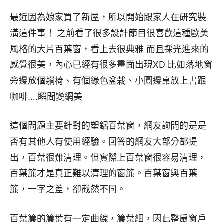
最近因為娘家買了新屋，所以開始跟家人在研究裝
潢這件事！ 之前看了很多設計節目很喜歡這種歐美
風格的大片百葉窗，看上去很典雅 而且採光進來的
感覺很美，內心已經有很多畫面出現XD 比如落地窗
旁邊放個躺椅、有個綠色盆栽、小圓邊桌放上書跟
咖啡….瞬間變網美
這個問題主要針對的塑鋁百葉窗，網友詢問的是是
否有其他人有使用經驗。回答的網友大部分都提
出，百葉很難清理。但實際上百葉窗很容易清理，
百葉簾才是真正難以清理的窗簾。百葉窗與百葉
簾，一字之差，卻截然不同。
百葉簾的簾葉有一定曲線，簾葉細，因此整扇窗戶